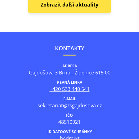
Zobrazit další aktuality
KONTAKTY
ADRESA
Gajdošova 3 Brno - Židenice 615 00
PEVNÁ LINKA
+420 533 440 541
E-MAIL
sekretariat@zsgajdosova.cz
IČO
48510921
ID DATOOVÉ SCHRÁNKY
h4dmjxz