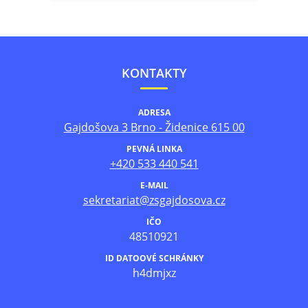
KONTAKTY
ADRESA
Gajdošova 3 Brno - Židenice 615 00
PEVNÁ LINKA
+420 533 440 541
E-MAIL
sekretariat@zsgajdosova.cz
IČO
48510921
ID DATOOVÉ SCHRÁNKY
h4dmjxz