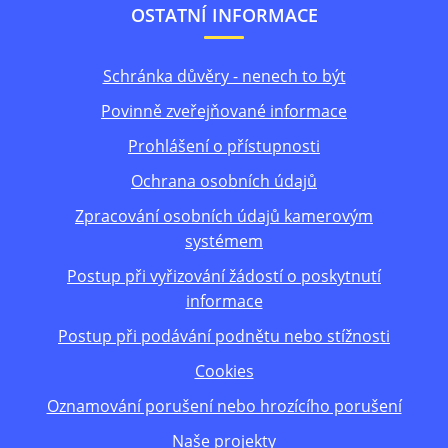
OSTATNÍ INFORMACE
Schránka důvěry - nenech to být
Povinně zveřejňované informace
Prohlášení o přístupnosti
Ochrana osobních údajů
Zpracování osobních údajů kamerovým
systémem
Postup při vyřizování žádostí o poskytnutí
informace
Postup při podávání podnětu nebo stížnosti
Cookies
Oznamování porušení nebo hrozícího porušení
Naše projekty