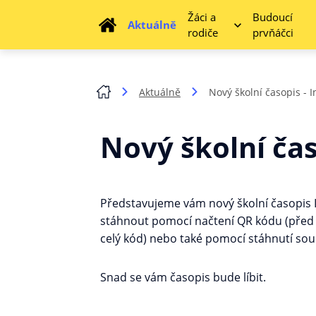
Žáci a
Budoucí
Aktuálně
rodiče
prvňáčci
Aktuálně
Nový školní časopis - 
Nový školní čas
Představujeme vám nový školní časopis InG
stáhnout pomocí načtení QR kódu (před n
celý kód) nebo také pomocí stáhnutí sou
Snad se vám časopis bude líbit.