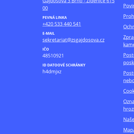
Gajdošova 3 Brno - Židenice 615
Povi
00
Proh
PEVNÁ LINKA
+420 533 440 541
Ochr
E-MAIL
Zpra
sekretariat@zsgajdosova.cz
kam
IČO
Post
48510921
posk
ID DATOOVÉ SCHRÁNKY
h4dmjxz
Post
nebo
Cook
Ozna
hroz
Naše
Mapa