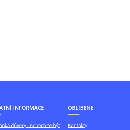
ATNÍ INFORMACE
OBLÍBENÉ
ánka důvěry - nenech to být
Kontakty