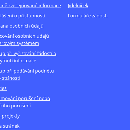
nně zveřejňované informace
Jídelníček
lášení o přístupnosti
Formuláře žádostí
ana osobních údajů
cování osobních údajů
erovým systémem
up při vyřizování žádostí o
ytnutí informace
up při podávání podnětu
 stížnosti
ies
mování porušení nebo
ícího porušení
 projekty
 stránek