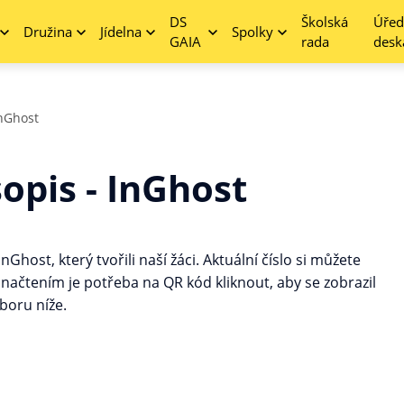
DS
Školská
Úřed
Družina
Jídelna
Spolky
GAIA
rada
desk
InGhost
opis - InGhost
host, který tvořili naší žáci. Aktuální číslo si můžete
ačtením je potřeba na QR kód kliknout, aby se zobrazil
boru níže.