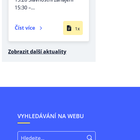
15:30 –…
Číst více
1x
Zobrazit další aktuality
VYHLEDÁVÁNÍ NA WEBU