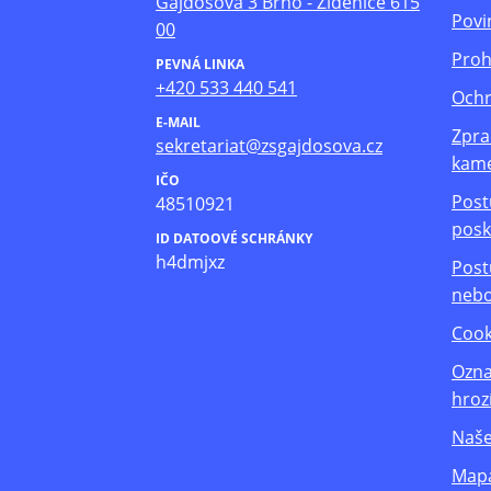
Gajdošova 3 Brno - Židenice 615
Povi
00
Proh
PEVNÁ LINKA
+420 533 440 541
Ochr
E-MAIL
Zpra
sekretariat@zsgajdosova.cz
kam
IČO
Post
48510921
posk
ID DATOOVÉ SCHRÁNKY
h4dmjxz
Post
nebo
Cook
Ozna
hroz
Naše
Mapa