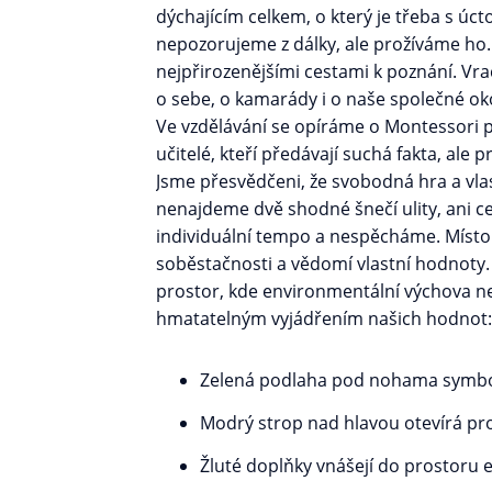
dýchajícím celkem, o který je třeba s úc
nepozorujeme z dálky, ale prožíváme ho
nejpřirozenějšími cestami k poznání. Vra
o sebe, o kamarády i o naše společné oko
Ve vzdělávání se opíráme o Montessori 
učitelé, kteří předávají suchá fakta, ale 
Jsme přesvědčeni, že svobodná hra a vlast
nenajdeme dvě shodné šnečí ulity, ani c
individuální tempo a nespěcháme. Místo
soběstačnosti a vědomí vlastní hodnoty.
prostor, kde environmentální výchova nen
hmatatelným vyjádřením našich hodnot:
Zelená podlaha pod nohama symboli
Modrý strop nad hlavou otevírá pro
Žluté doplňky vnášejí do prostoru en