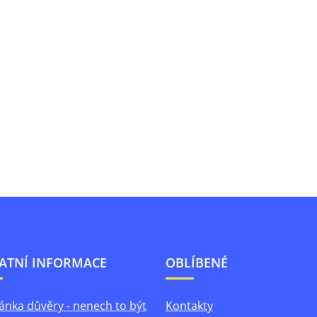
ATNÍ INFORMACE
OBLÍBENÉ
ánka důvěry - nenech to být
Kontakty