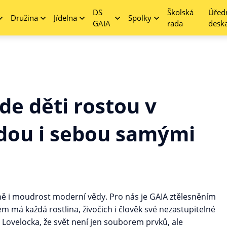
DS
Školská
Úřed
Družina
Jídelna
Spolky
GAIA
rada
desk
de děti rostou v
odou i sebou samými
ně i moudrost moderní vědy. Pro nás je GAIA ztělesněním
 má každá rostlina, živočich i člověk své nezastupitelné
Lovelocka, že svět není jen souborem prvků, ale