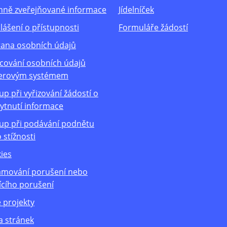
nně zveřejňované informace
Jídelníček
lášení o přístupnosti
Formuláře žádostí
ana osobních údajů
cování osobních údajů
erovým systémem
up při vyřizování žádostí o
ytnutí informace
up při podávání podnětu
 stížnosti
ies
mování porušení nebo
ícího porušení
 projekty
 stránek