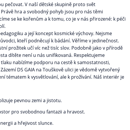
tou pečovat. V naší dětské skupině proto svět
. Právě hra a svobodný pohyb jsou pro nás těmi
címe se ke kořenům a k tomu, co je v nás přirozené: k péči
lí.
pedagogiku a její koncept kosmické výchovy. Nejsme
průvodci, kteří podněcují k bádání. Věříme v jedinečnost.
ní prožitek učí víc než tisíc slov. Podobně jako v přírodě
esta dítěte není u nás unifikovaná. Respektujeme
 tlaku nabízíme podporu na cestě k samostatnosti,
 Zázemí DS GAIA na Touškově ulici je vědomě vytvořený
í tématem k vysvětlování, ale k prožívání. Náš interiér je
zuje pevnou zemi a jistotu.
stor pro svobodnou fantazii a hravost.
ergii a hřejivost slunce.