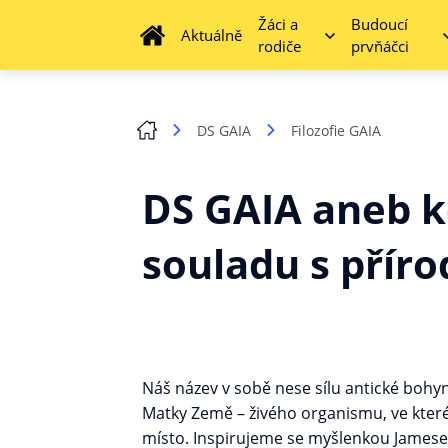
Žáci a
Budoucí
Aktuálně
rodiče
prvňáčci
DS GAIA
Filozofie GAIA
DS GAIA aneb k
souladu s přír
Náš název v sobě nese sílu antické bohy
Matky Země – živého organismu, ve kterém
místo. Inspirujeme se myšlenkou Jamese 