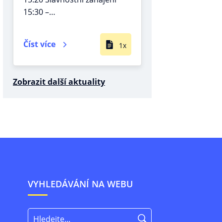
15:30 –…
Číst více
1x
Zobrazit další aktuality
VYHLEDÁVÁNÍ NA WEBU