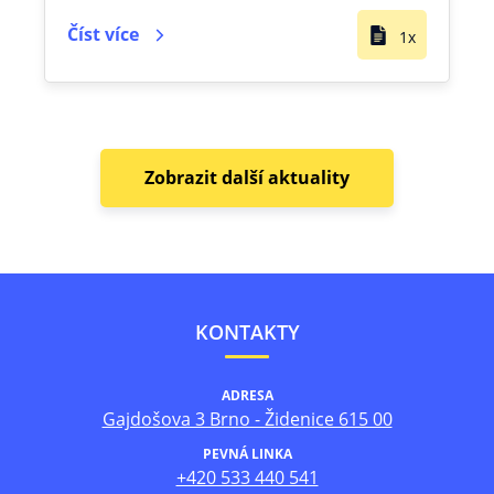
Číst více
1x
Zobrazit další aktuality
KONTAKTY
ADRESA
Gajdošova 3 Brno - Židenice 615 00
PEVNÁ LINKA
+420 533 440 541