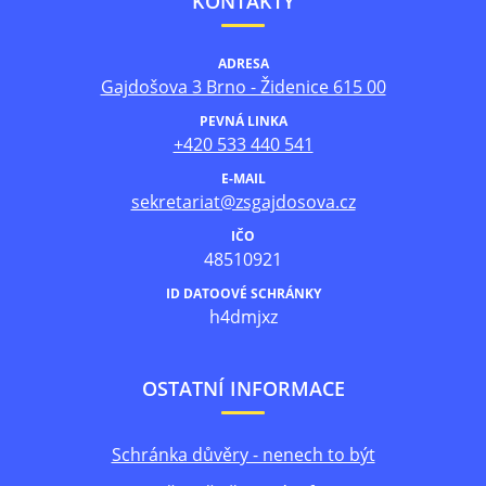
KONTAKTY
ADRESA
Gajdošova 3 Brno - Židenice 615 00
PEVNÁ LINKA
+420 533 440 541
E-MAIL
sekretariat@zsgajdosova.cz
IČO
48510921
ID DATOOVÉ SCHRÁNKY
h4dmjxz
OSTATNÍ INFORMACE
Schránka důvěry - nenech to být