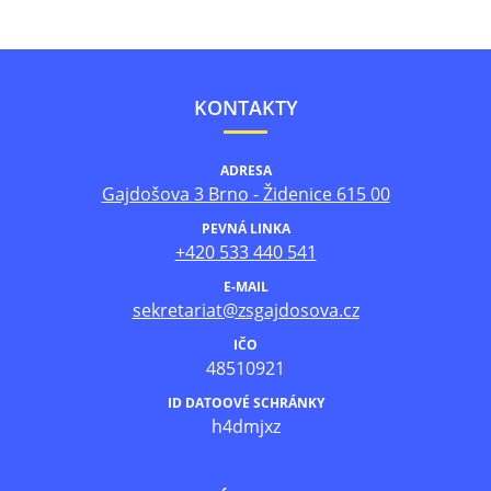
KONTAKTY
ADRESA
Gajdošova 3 Brno - Židenice 615 00
PEVNÁ LINKA
+420 533 440 541
E-MAIL
sekretariat@zsgajdosova.cz
IČO
48510921
ID DATOOVÉ SCHRÁNKY
h4dmjxz