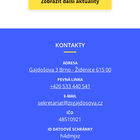
Zobrazit další aktuality
KONTAKTY
ADRESA
Gajdošova 3 Brno - Židenice 615 00
PEVNÁ LINKA
+420 533 440 541
E-MAIL
sekretariat@zsgajdosova.cz
IČO
48510921
ID DATOOVÉ SCHRÁNKY
h4dmjxz