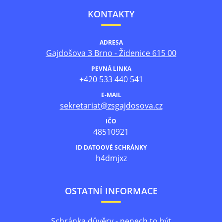
KONTAKTY
ADRESA
Gajdošova 3 Brno - Židenice 615 00
PEVNÁ LINKA
+420 533 440 541
E-MAIL
sekretariat@zsgajdosova.cz
IČO
48510921
ID DATOOVÉ SCHRÁNKY
h4dmjxz
OSTATNÍ INFORMACE
Schránka důvěry - nenech to být