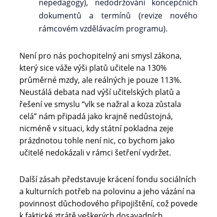
nepedagogy), nedodržování koncepčních
dokumentů a termínů (revize nového
rámcovém vzdělávacím programu).
Není pro nás pochopitelný ani smysl zákona,
který sice váže výši platů učitele na 130%
průměrné mzdy, ale reálných je pouze 113%.
Neustálá debata nad výší učitelských platů a
řešení ve smyslu “vlk se nažral a koza zůstala
celá” nám připadá jako krajně nedůstojná,
nicméně v situaci, kdy státní pokladna zeje
prázdnotou tohle není nic, co bychom jako
učitelé nedokázali v rámci šetření vydržet.
Další zásah představuje krácení fondu sociálních
a kulturních potřeb na polovinu a jeho vázání na
povinnost důchodového připojištění, což povede
k faktické ztrátě veškerých dosavadních