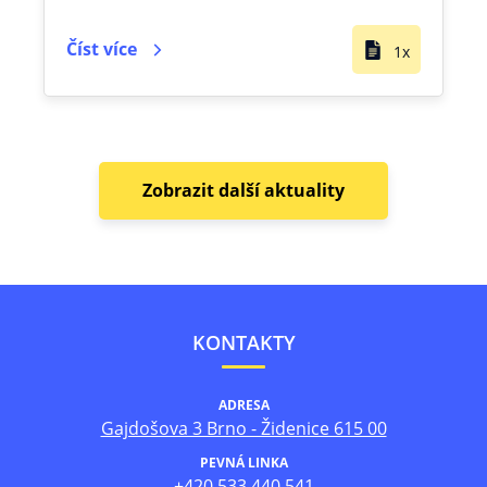
Číst více
1x
Zobrazit další aktuality
KONTAKTY
ADRESA
Gajdošova 3 Brno - Židenice 615 00
PEVNÁ LINKA
+420 533 440 541