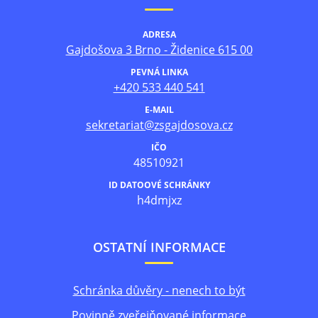
ADRESA
Gajdošova 3 Brno - Židenice 615 00
PEVNÁ LINKA
+420 533 440 541
E-MAIL
sekretariat@zsgajdosova.cz
IČO
48510921
ID DATOOVÉ SCHRÁNKY
h4dmjxz
OSTATNÍ INFORMACE
Schránka důvěry - nenech to být
Povinně zveřejňované informace