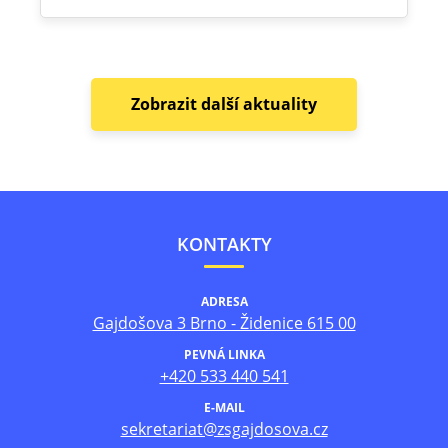
Zobrazit další aktuality
KONTAKTY
ADRESA
Gajdošova 3 Brno - Židenice 615 00
PEVNÁ LINKA
+420 533 440 541
E-MAIL
sekretariat@zsgajdosova.cz