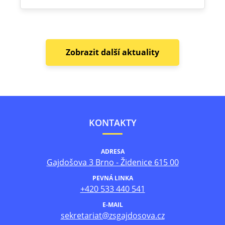
Zobrazit další aktuality
KONTAKTY
ADRESA
Gajdošova 3 Brno - Židenice 615 00
PEVNÁ LINKA
+420 533 440 541
E-MAIL
sekretariat@zsgajdosova.cz