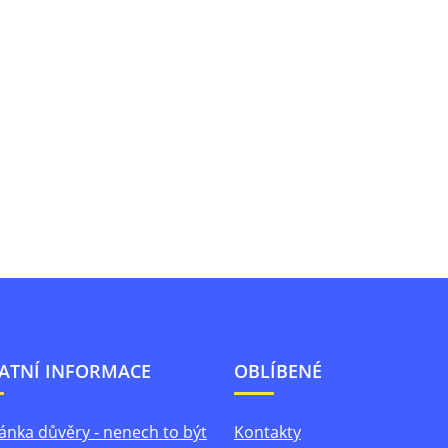
ATNÍ INFORMACE
OBLÍBENÉ
ánka důvěry - nenech to být
Kontakty