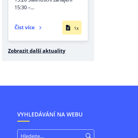
15:30 –…
Číst více
1x
Zobrazit další aktuality
VYHLEDÁVÁNÍ NA WEBU