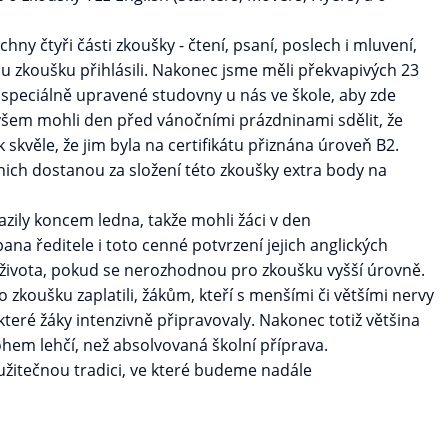
chny čtyři části zkoušky - čtení, psaní, poslech i mluvení,
u zkoušku přihlásili. Nakonec jsme měli překvapivých 23
do speciálně upravené studovny u nás ve škole, aby zde
 všem mohli den před vánočními prázdninami sdělit, že
 skvěle, že jim byla na certifikátu přiznána úroveň B2.
 nich dostanou za složení této zkoušky extra body na
razily koncem ledna, takže mohli žáci v den
na ředitele i toto cenné potvrzení jejich anglických
e života, pokud se nerozhodnou pro zkoušku vyšší úrovně.
 zkoušku zaplatili, žákům, kteří s menšími či většími nervy
které žáky intenzivně připravovaly. Nakonec totiž většina
hem lehčí, než absolvovaná školní příprava.
užitečnou tradici, ve které budeme nadále