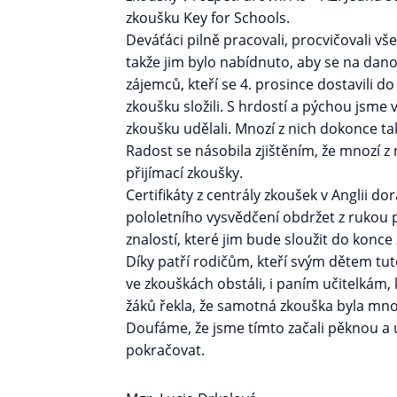
zkoušku Key for Schools.
Deváťáci pilně pracovali, procvičovali vše
takže jim bylo nabídnuto, aby se na dano
zájemců, kteří se 4. prosince dostavili 
zkoušku složili. S hrdostí a pýchou jsme
zkoušku udělali. Mnozí z nich dokonce tak
Radost se násobila zjištěním, že mnozí z
přijímací zkoušky.
Certifikáty z centrály zkoušek v Anglii do
pololetního vysvědčení obdržet z rukou pa
znalostí, které jim bude sloužit do konc
Díky patří rodičům, kteří svým dětem tuto
ve zkouškách obstáli, i paním učitelkám, 
žáků řekla, že samotná zkouška byla mno
Doufáme, že jsme tímto začali pěknou a 
pokračovat.