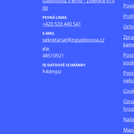
Gajdošova 3 Brno - Židenice 615
Povi
00
Proh
PEVNÁ LINKA
+420 533 440 541
Ochr
E-MAIL
Zpra
sekretariat@zsgajdosova.cz
kam
IČO
Post
48510921
posk
ID DATOOVÉ SCHRÁNKY
h4dmjxz
Post
nebo
Cook
Ozna
hroz
Naše
Mapa