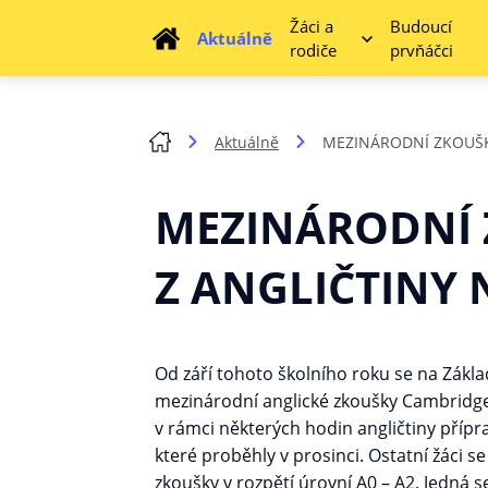
Žáci a
Budoucí
Aktuálně
rodiče
prvňáčci
Aktuálně
MEZINÁRODNÍ ZKOUŠK
MEZINÁRODNÍ
Z ANGLIČTINY 
Od září tohoto školního roku se na Zákl
mezinárodní anglické zkoušky Cambridge 
v rámci některých hodin angličtiny přípr
které proběhly v prosinci. Ostatní žáci 
zkoušky v rozpětí úrovní A0 – A2. Jedná s