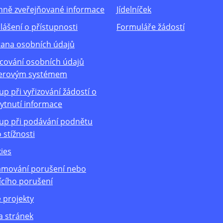
nně zveřejňované informace
Jídelníček
lášení o přístupnosti
Formuláře žádostí
ana osobních údajů
cování osobních údajů
erovým systémem
up při vyřizování žádostí o
ytnutí informace
up při podávání podnětu
 stížnosti
ies
mování porušení nebo
ícího porušení
 projekty
 stránek