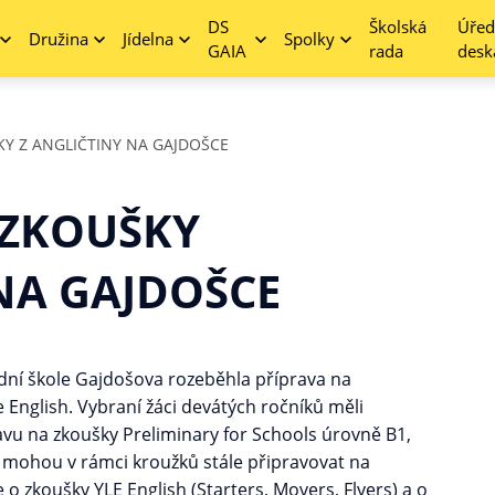
DS
Školská
Úřed
Družina
Jídelna
Spolky
GAIA
rada
desk
Y Z ANGLIČTINY NA GAJDOŠCE
 ZKOUŠKY
NA GAJDOŠCE
adní škole Gajdošova rozeběhla příprava na
English. Vybraní žáci devátých ročníků měli
avu na zkoušky Preliminary for Schools úrovně B1,
se mohou v rámci kroužků stále připravovat na
e o zkoušky YLE English (Starters, Movers, Flyers) a o