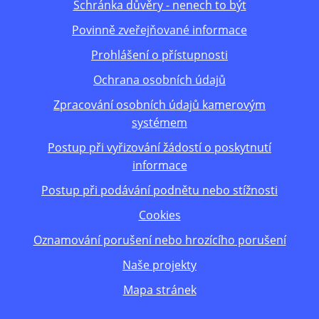
Schránka důvěry - nenech to být
Povinně zveřejňované informace
Prohlášení o přístupnosti
Ochrana osobních údajů
Zpracování osobních údajů kamerovým
systémem
Postup při vyřizování žádostí o poskytnutí
informace
Postup při podávání podnětu nebo stížnosti
Cookies
Oznamování porušení nebo hrozícího porušení
Naše projekty
Mapa stránek