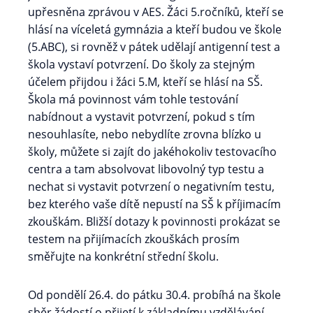
upřesněna zprávou v AES. Žáci 5.ročníků, kteří se
hlásí na víceletá gymnázia a kteří budou ve škole
(5.ABC), si rovněž v pátek udělají antigenní test a
škola vystaví potvrzení. Do školy za stejným
účelem přijdou i žáci 5.M, kteří se hlásí na SŠ.
Škola má povinnost vám tohle testování
nabídnout a vystavit potvrzení, pokud s tím
nesouhlasíte, nebo nebydlíte zrovna blízko u
školy, můžete si zajít do jakéhokoliv testovacího
centra a tam absolvovat libovolný typ testu a
nechat si vystavit potvrzení o negativním testu,
bez kterého vaše dítě nepustí na SŠ k příjimacím
zkouškám. Bližší dotazy k povinnosti prokázat se
testem na přijímacích zkouškách prosím
směřujte na konkrétní střední školu.
Od pondělí 26.4. do pátku 30.4. probíhá na škole
sběr žádostí o přijetí k základnímu vzdělávání,