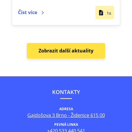
Číst více
1x
Zobrazit další aktuality
KONTAKTY
ADRESA
Gajdošova 3 Brno - Židenice 615 00
PEVNÁ LINKA
+420 533 440 541