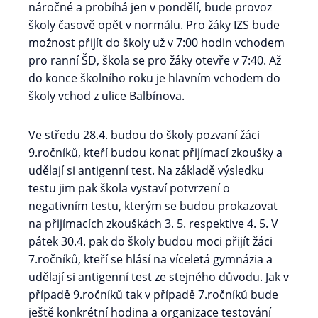
náročné a probíhá jen v pondělí, bude provoz
školy časově opět v normálu. Pro žáky IZS bude
možnost přijít do školy už v 7:00 hodin vchodem
pro ranní ŠD, škola se pro žáky otevře v 7:40. Až
do konce školního roku je hlavním vchodem do
školy vchod z ulice Balbínova.
Ve středu 28.4. budou do školy pozvaní žáci
9.ročníků, kteří budou konat přijímací zkoušky a
udělají si antigenní test. Na základě výsledku
testu jim pak škola vystaví potvrzení o
negativním testu, kterým se budou prokazovat
na přijímacích zkouškách 3. 5. respektive 4. 5. V
pátek 30.4. pak do školy budou moci přijít žáci
7.ročníků, kteří se hlásí na víceletá gymnázia a
udělají si antigenní test ze stejného důvodu. Jak v
případě 9.ročníků tak v případě 7.ročníků bude
ještě konkrétní hodina a organizace testování