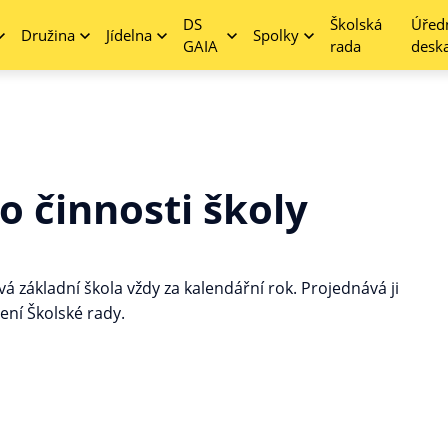
DS
Školská
Úřed
Družina
Jídelna
Spolky
GAIA
rada
desk
o činnosti školy
á základní škola vždy za kalendářní rok. Projednává ji
ení Školské rady.