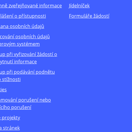
nně zveřejňované informace
Jídelníček
lášení o přístupnosti
Formuláře žádostí
ana osobních údajů
cování osobních údajů
erovým systémem
up při vyřizování žádostí o
ytnutí informace
up při podávání podnětu
 stížnosti
ies
mování porušení nebo
ícího porušení
 projekty
 stránek