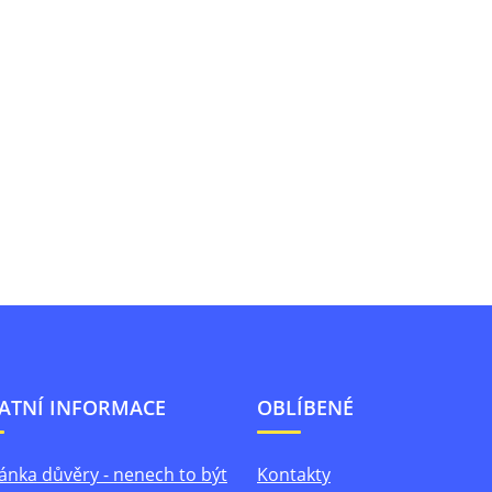
ATNÍ INFORMACE
OBLÍBENÉ
ánka důvěry - nenech to být
Kontakty