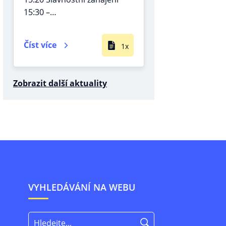
15:30 –…
Číst více
1x
Zobrazit další aktuality
VYHLEDÁVÁNÍ NA WEBU