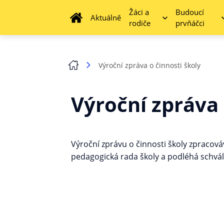
Žáci a
Budoucí
Aktuálně
rodiče
prvňáčci
Výroční zpráva o činnosti školy
Výroční zpráva 
Výroční zprávu o činnosti školy zpracováv
pedagogická rada školy a podléhá schvál