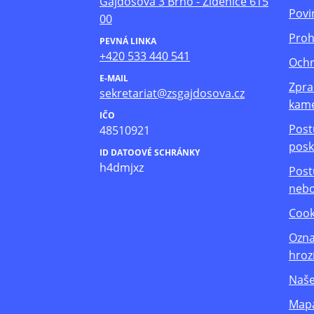
Gajdošova 3 Brno - Židenice 615
Povi
00
Proh
PEVNÁ LINKA
+420 533 440 541
Ochr
E-MAIL
Zpra
sekretariat@zsgajdosova.cz
kam
IČO
Post
48510921
posk
ID DATOOVÉ SCHRÁNKY
h4dmjxz
Post
nebo
Cook
Ozna
hroz
Naše
Mapa