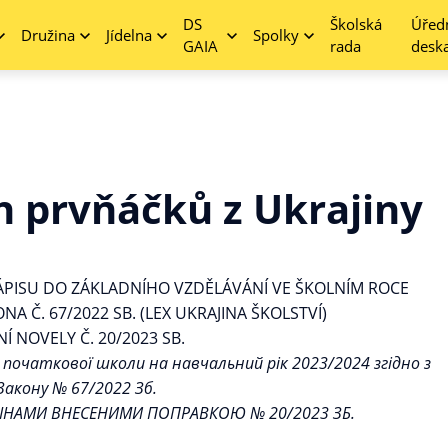
DS
Školská
Úřed
Družina
Jídelna
Spolky
GAIA
rada
desk
h prvňáčků z Ukrajiny
ÁPISU DO ZÁKLADNÍHO VZDĚLÁVÁNÍ VE ŠKOLNÍM ROCE
NA Č. 67/2022 SB. (LEX UKRAJINA ŠKOLSTVÍ)
Í NOVELY Č. 20/2023 SB.
 початкової школи на навчальний рік 2023/2024 згідно з
 Закону № 67/2022 Зб.
І ЗМІНАМИ ВНЕСЕНИМИ ПОПРАВКОЮ № 20/2023 ЗБ.