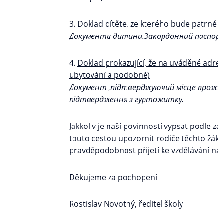
3. Doklad dítěte, ze kterého bude patrné
Документи дитини.Закордонний паспо
4.
Doklad prokazující, že na uváděné adr
ubytování a podobně)
Документ ,підтверджуючий місце прож
підтвердження з гуртожитку.
Jakkoliv je naší povinností vypsat podle
touto cestou upozornit rodiče těchto žá
pravděpodobnost přijetí ke vzdělávání na 
Děkujeme za pochopení
Rostislav Novotný, ředitel školy