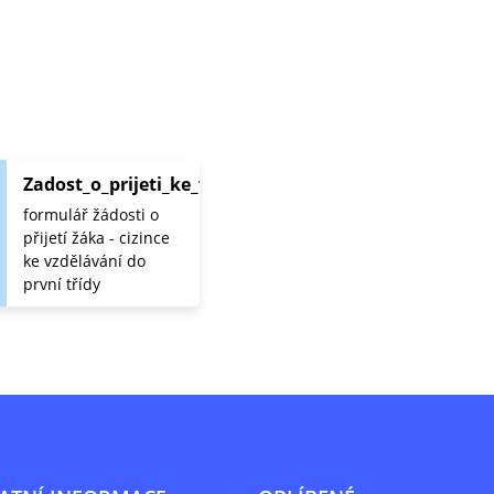
i_zapis_cizinci
Zadost_o_prijeti_ke_vzdelavani_zapis_cizinci
formulář žádosti o
přijetí žáka - cizince
ke vzdělávání do
první třídy