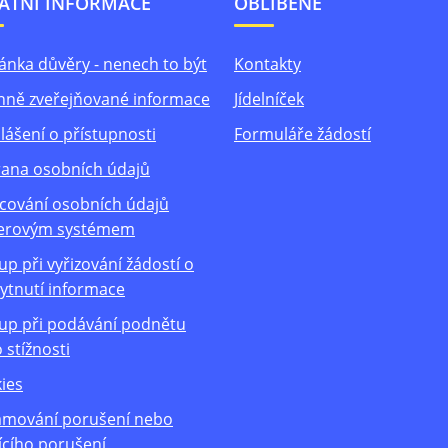
ATNÍ INFORMACE
OBLÍBENÉ
ánka důvěry - nenech to být
Kontakty
nně zveřejňované informace
Jídelníček
lášení o přístupnosti
Formuláře žádostí
ana osobních údajů
cování osobních údajů
erovým systémem
up při vyřizování žádostí o
ytnutí informace
up při podávání podnětu
 stížnosti
ies
mování porušení nebo
ícího porušení