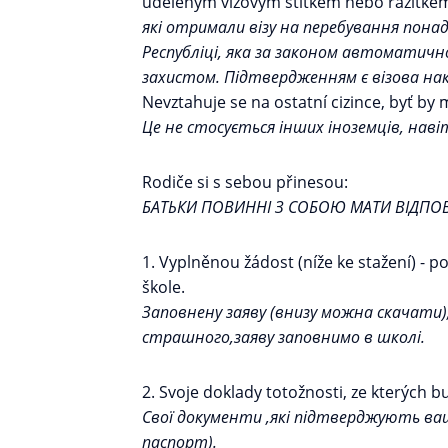
uděleným vízovým štítkem nebo razítkem
які отримали візу на перебування пона
Республіці, яка за законом автоматичн
захистом. Підтвердженням є візова на
Nevztahuje se na ostatní cizince, byť by 
Це не стосується інших іноземців, наві
Rodiče si s sebou přinesou:
БАТЬКИ ПОВИННІ З СОБОЮ МАТИ ВІДПОВ
1. Vyplněnou žádost (níže ke stažení) - 
škole.
Заповнену заяву (внизу можна скачати)
страшного,заяву заповнимо в школі.
2. Svoje doklady totožnosti, ze kterých 
Свої документи ,які підтверджують ваш
паспорт).