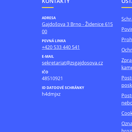
KONTAKTY
OST
ADRESA
Schr
Gajdošova 3 Brno - Židenice 615
Povi
00
Proh
PEVNÁ LINKA
+420 533 440 541
Ochr
E-MAIL
Zpra
sekretariat@zsgajdosova.cz
kam
IČO
Post
48510921
posk
ID DATOOVÉ SCHRÁNKY
h4dmjxz
Post
nebo
Cook
Ozna
hroz