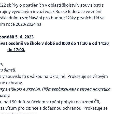
2 sbírky o opatřeních v oblasti školství v souvislosti s
ajiny vyvolaným invazí vojsk Ruské federace ve znění
 základnímu vzdělávání pro budoucí žáky prvních tříd ve
ním roce 2023/2024 na
pondělí 5. 6. 2023
vat osobně ve škole v době od 8:00 do 11:30 a od 14:30
do 17:00.
m,
и дітей,
v souvislosti s válkou na Ukrajině. Prokazuje se vízovým
né ochrany.
ку з війною в Україні. Підтвердженням є візова наклейка
исту.
u nad 90 dnů za účelem strpění pobytu na území ČR,
 za vízum pro cizince s dočasnou ochranou. Prokazuje se